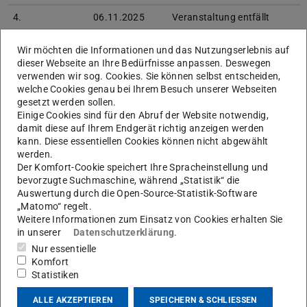
4.
06.11.2025
Veranstaltung entfällt
5.
13.11.2025
Besprechung 1.
Wir möchten die Informationen und das Nutzungserlebnis auf
Hausübung
dieser Webseite an Ihre Bedürfnisse anpassen. Deswegen
verwenden wir sog. Cookies. Sie können selbst entscheiden,
Anschlüsse im Stahlbau
welche Cookies genau bei Ihrem Besuch unserer Webseiten
– Laschenanschluss,
gesetzt werden sollen.
Fahnenbleche,
Einige Cookies sind für den Abruf der Website notwendig,
Winkelanschlüsse
damit diese auf Ihrem Endgerät richtig anzeigen werden
Aussteifungsrippen,
kann. Diese essentiellen Cookies können nicht abgewählt
Konstruktionselement
werden.
Der Komfort-Cookie speichert Ihre Spracheinstellung und
Knotenblech
bevorzugte Suchmaschine, während „Statistik“ die
Stabilität von
Auswertung durch die Open-Source-Statistik-Software
Knotenblechen,
„Matomo“ regelt.
Konzentrierte
Weitere Informationen zum Einsatz von Cookies erhalten Sie
Lasteinleitung
in unserer
Datenschutzerklärung
.
Vorstellen der 2.
Nur essentielle
Hausübung – Konstr. u.
Komfort
Bemessung eines
Statistiken
Knotens
ALLE AKZEPTIEREN
SPEICHERN & SCHLIESSEN