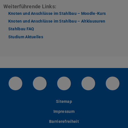
Weiterführende Links:
Knoten und Anschlüsse im Stahlbau – Moodle-Kurs
Knoten und Anschlüsse im Stahlbau – Altklausuren
Stahlbau FAQ
Studium Aktuelles
LinkedIn-Seite der TU Darmstadt
Instagram-Kanal der TU Darmstad
Bluesky-Kanal der TU D
Facebook-Seite
YouTu
Sitemap
Impressum
Barrierefreiheit