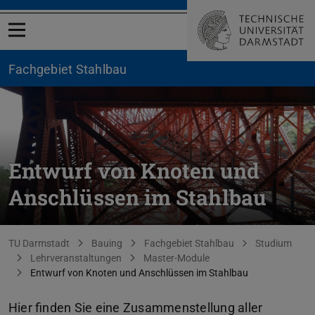
Menü öffnen
Fachgebiet Stahlbau
Entwurf von Knoten und
Anschlüssen im Stahlbau
Sie befinden sich hier:
TU Darmstadt
Bauing
Fachgebiet Stahlbau
Studium
Lehrveranstaltungen
Master-Module
Entwurf von Knoten und Anschlüssen im Stahlbau
Hier finden Sie eine Zusammenstellung aller