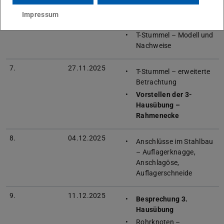
6.
20.11.2025
Besprechung 2.
Impressum
Hausübung
T-Stummel – Modell und
Nachweise
7.
27.11.2025
T-Stummel – erweiterte
Betrachtung
Vorstellen der 3-
Hausübung –
Rahmenecke
8.
04.12.2025
Anschlüsse im Stahlbau
– Auflagerknagge,
Anschlagöse,
Auflagerschneide
9.
11.12.2025
Besprechung 3.
Hausübung
Rohrknoten –