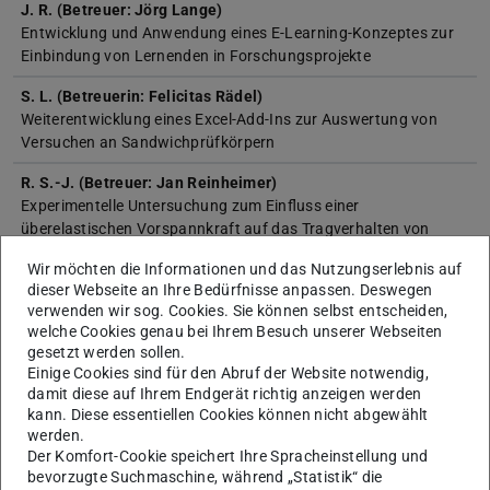
J. R. (Betreuer: Jörg Lange)
Entwicklung und Anwendung eines E-Learning-Konzeptes zur
Einbindung von Lernenden in Forschungsprojekte
S. L. (Betreuerin: Felicitas Rädel)
Weiterentwicklung eines Excel-Add-Ins zur Auswertung von
Versuchen an Sandwichprüfkörpern
R. S.-J. (Betreuer: Jan Reinheimer)
Experimentelle Untersuchung zum Einfluss einer
überelastischen Vorspannkraft auf das Tragverhalten von
geschraubten Stirnplattenstößen
Wir möchten die Informationen und das Nutzungserlebnis auf
dieser Webseite an Ihre Bedürfnisse anpassen. Deswegen
P. K. (Betreuer: Alexander Engel)
verwenden wir sog. Cookies. Sie können selbst entscheiden,
Experimentelle und numerische Untersuchungen zum Einfluss
welche Cookies genau bei Ihrem Besuch unserer Webseiten
des inhomogenen Kernmaterials auf die Knitterspannung von
gesetzt werden sollen.
Sandwichelementen
Einige Cookies sind für den Abruf der Website notwendig,
damit diese auf Ihrem Endgerät richtig anzeigen werden
kann. Diese essentiellen Cookies können nicht abgewählt
werden.
Der Komfort-Cookie speichert Ihre Spracheinstellung und
2019
bevorzugte Suchmaschine, während „Statistik“ die