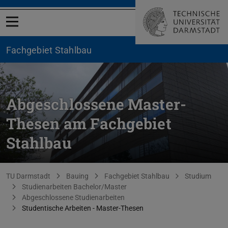
Menü öffnen
Fachgebiet Stahlbau
Abgeschlossene Master-
Thesen am Fachgebiet
Stahlbau
Sie befinden sich hier:
TU Darmstadt
Bauing
Fachgebiet Stahlbau
Studium
Studienarbeiten Bachelor/Master
Abgeschlossene Studienarbeiten
Studentische Arbeiten - Master-Thesen