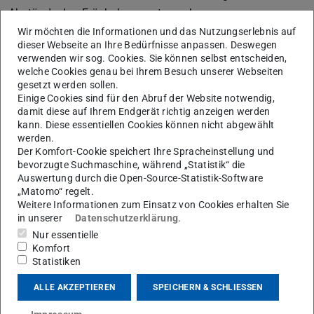
Abstände den Fräsbahnen entsprechen.
Wir möchten die Informationen und das Nutzungserlebnis auf
dieser Webseite an Ihre Bedürfnisse anpassen. Deswegen
verwenden wir sog. Cookies. Sie können selbst entscheiden,
welche Cookies genau bei Ihrem Besuch unserer Webseiten
gesetzt werden sollen.
Einige Cookies sind für den Abruf der Website notwendig,
damit diese auf Ihrem Endgerät richtig anzeigen werden
kann. Diese essentiellen Cookies können nicht abgewählt
werden.
Der Komfort-Cookie speichert Ihre Spracheinstellung und
bevorzugte Suchmaschine, während „Statistik“ die
Auswertung durch die Open-Source-Statistik-Software
Grundprinzip der Nachbearbeitung eines mittels WAAM
„Matomo“ regelt.
gefertigten Stahlknotens zur Erzielung der Endform
Weitere Informationen zum Einsatz von Cookies erhalten Sie
in unserer
Datenschutzerklärung
.
Nur essentielle
Das Fräsen der vorgegebenen Bahnen erfolgt mit einer
Komfort
orthogonalen Ausrichtung des Fräsers zur
Statistiken
Werkstückoberfläche und einer Überlappung der Bahnen
ALLE AKZEPTIEREN
SPEICHERN & SCHLIESSEN
von 2 mm, um die Bildung von Graten so weit wie möglich