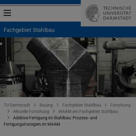
Menü öffnen
Fachgebiet Stahlbau
Waldschmitt
Sie befinden sich hier:
TU Darmstadt
Bauing
Fachgebiet Stahlbau
Forschung
Aktuelle Forschung
WAAM am Fachgebiet Stahlbau
Additive Fertigung im Stahlbau: Prozess- und
Fertigungstrategien im WAAM