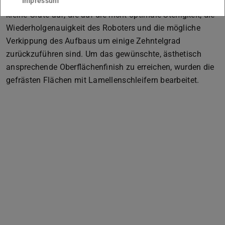
Impressum
zu vermeiden. Dennoch treten zwischen den Fräsbahnen
kleine Grate auf, die auf die nicht optimale Steifigkeit, die
Wiederholgenauigkeit des Roboters und die mögliche
Verkippung des Aufbaus um einige Zehntelgrad
zurückzuführen sind. Um das gewünschte, ästhetisch
ansprechende Oberflächenfinish zu erreichen, wurden die
gefrästen Flächen mit Lamellenschleifern bearbeitet.