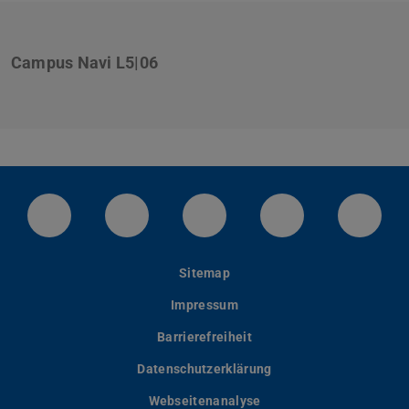
Campus Navi L5|06
LinkedIn-Seite der TU Darmstadt
Instagram-Kanal der TU Darmstad
Bluesky-Kanal der TU D
Facebook-Seite
YouTu
Sitemap
Impressum
Barrierefreiheit
Datenschutzerklärung
Webseitenanalyse